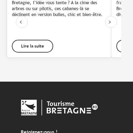
Bretagne, l’idée vous tente ? A la cime des
françai
arbres ou sur pilotis, ces cabanes-là se
Bretagne
déclinent en version bulles, chic et bien-être.
diversit
Lire la suite
Lire
Rejoignez-nous !