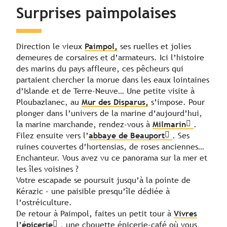
Surprises paimpolaises
Direction le vieux
Paimpol,
ses ruelles et jolies
demeures de corsaires et d’armateurs. Ici l’histoire
des marins du pays affleure, ces pêcheurs qui
partaient chercher la morue dans les eaux lointaines
d’Islande et de Terre-Neuve… Une petite visite à
Ploubazlanec, au
Mur des Disparus,
s’impose. Pour
plonger dans l’univers de la marine d’aujourd’hui,
la marine marchande, rendez-vous à
Milmarin
.
Filez ensuite vers l’
abbaye de Beauport
. Ses
ruines couvertes d’hortensias, de roses anciennes…
Enchanteur. Vous avez vu ce panorama sur la mer et
les îles voisines ?
Votre escapade se poursuit jusqu’à la pointe de
Kérazic – une paisible presqu’île dédiée à
l’ostréiculture.
De retour à Paimpol, faites un petit tour à
Vivres
l’épicerie
, une chouette épicerie-café où vous