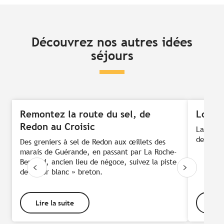
Découvrez nos autres idées
séjours
Remontez la route du sel, de
Lorien
Redon au Croisic
Larguez 
de la vo
Des greniers à sel de Redon aux œillets des
marais de Guérande, en passant par La Roche-
Bernard, ancien lieu de négoce, suivez la piste
de l’« or blanc » breton.
Lire la suite
Lire