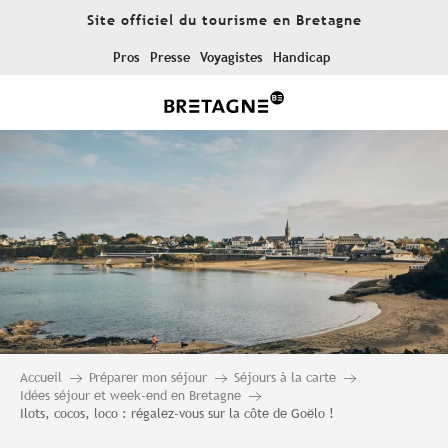
Aller
Site officiel du tourisme en Bretagne
au
contenu
Pros
Presse
Voyagistes
Handicap
principal
Accueil
Préparer mon séjour
Séjours à la carte
Idées séjour et week-end en Bretagne
Ilots, cocos, loco : régalez-vous sur la côte de Goëlo !