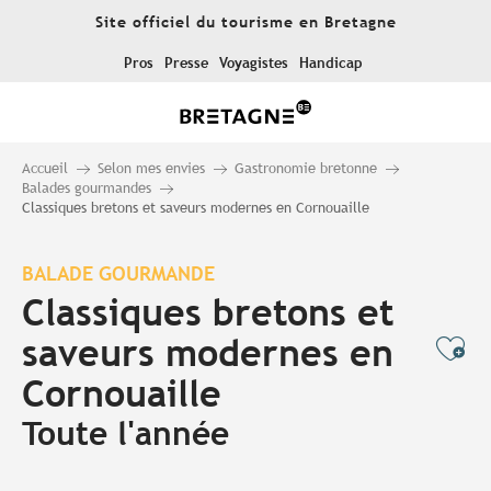
Aller
Site officiel du tourisme en Bretagne
au
contenu
Pros
Presse
Voyagistes
Handicap
principal
Accueil
Selon mes envies
Gastronomie bretonne
Balades gourmandes
Classiques bretons et saveurs modernes en Cornouaille
BALADE GOURMANDE
Classiques bretons et
saveurs modernes en
Ajo
Cornouaille
Toute l'année