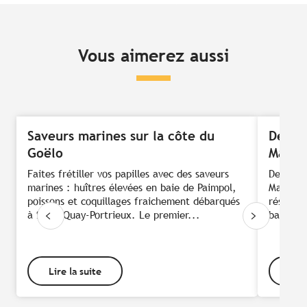
Vous aimerez aussi
Saveurs marines sur la côte du
Délice
Goëlo
Malo
Faites frétiller vos papilles avec des saveurs
De la me
marines : huîtres élevées en baie de Paimpol,
Malo et 
poissons et coquillages fraichement débarqués
réserve 
à Saint-Quay-Portrieux. Le premier...
baratté 
Lire la suite
Lire