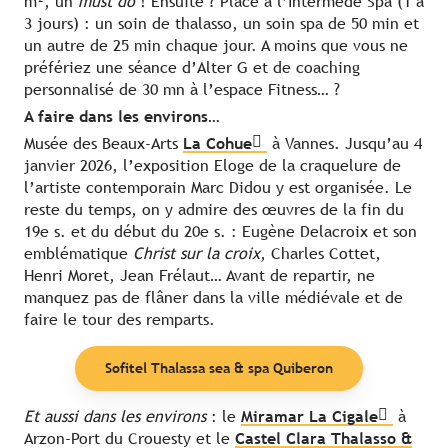
m², un
must do
! Ensuite ? Place à l’Intermède Spa (1 à
3 jours) : un soin de thalasso, un soin spa de 50 min et
un autre de 25 min chaque jour. A moins que vous ne
préfériez une séance d’Alter G et de coaching
personnalisé de 30 mn à l’espace Fitness… ?
A faire dans les environs…
Musée des Beaux-Arts
La Cohue
à Vannes. Jusqu’au 4
janvier 2026, l’exposition Eloge de la craquelure de
l’artiste contemporain Marc Didou y est organisée. Le
reste du temps, on y admire des œuvres de la fin du
19e s. et du début du 20e s. : Eugène Delacroix et son
emblématique
Christ sur la croix
, Charles Cottet,
Henri Moret, Jean Frélaut… Avant de repartir, ne
manquez pas de flâner dans la ville médiévale et de
faire le tour des remparts.
Sofitel Thalassa sea & spa Quiberon
Et aussi dans les environs
: le
Miramar La Cigale
à
Arzon-Port du Crouesty et le
Castel Clara Thalasso &