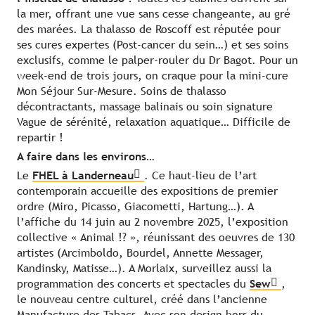
la mer, offrant une vue sans cesse changeante, au gré
des marées. La thalasso de Roscoff est réputée pour
ses cures expertes (Post-cancer du sein…) et ses soins
exclusifs, comme le palper-rouler du Dr Bagot. Pour un
week-end de trois jours, on craque pour la mini-cure
Mon Séjour Sur-Mesure. Soins de thalasso
décontractants, massage balinais ou soin signature
Vague de sérénité, relaxation aquatique… Difficile de
repartir !
A faire dans les environs…
Le
FHEL à Landerneau
. Ce haut-lieu de l’art
contemporain accueille des expositions de premier
ordre (Miro, Picasso, Giacometti, Hartung…). A
l’affiche du 14 juin au 2 novembre 2025, l’exposition
collective « Animal !? », réunissant des oeuvres de 130
artistes (Arcimboldo, Bourdel, Annette Messager,
Kandinsky, Matisse…). A Morlaix, surveillez aussi la
programmation des concerts et spectacles du
Sew
,
le nouveau centre culturel, créé dans l’ancienne
Manufacture des Tabacs. Avec son design hors du