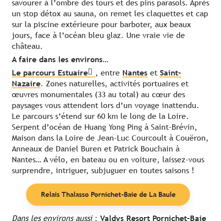
savourer à l’ombre des tours et des pins parasols. Après
un stop détox au sauna, on remet les claquettes et cap
sur la piscine extérieure pour barboter, aux beaux
jours, face à l’océan bleu glaz. Une vraie vie de
château.
A faire dans les environs…
Le parcours Estuaire
, entre
Nantes
et
Saint-
Nazaire
. Zones naturelles, activités portuaires et
œuvres monumentales (33 au total) au cœur des
paysages vous attendent lors d’un voyage inattendu.
Le parcours s’étend sur 60 km le long de la Loire.
Serpent d’océan de Huang Yong Ping à Saint-Brévin,
Maison dans la Loire de Jean-Luc Courcoult à Couëron,
Anneaux de Daniel Buren et Patrick Bouchain à
Nantes… A vélo, en bateau ou en voiture, laissez-vous
surprendre, intriguer, subjuguer en toutes saisons !
Relais Thalasso Pornichet-Baie de La Baule
Dans les environs aussi
:
Valdys Resort Pornichet-Baie