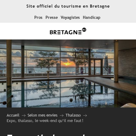
Aller
Site officiel du tourisme en Bretagne
au
contenu
Pros
Presse
Voyagistes
Handicap
principal
Accueil
Selon mes envies
Thalasso
Expo, thalasso, le week-end qu’il me faut !