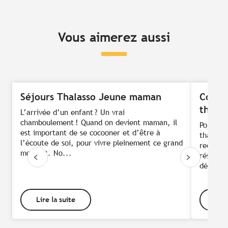
Vous aimerez aussi
Séjours Thalasso Jeune maman
Comme
thalas
L’arrivée d’un enfant ? Un vrai
chamboulement ! Quand on devient maman, il
Pour pro
est important de se cocooner et d’être à
thalasso
l’écoute de soi, pour vivre pleinement ce grand
recomma
moment. No...
réservat
déroulem
Lire la suite
Lire