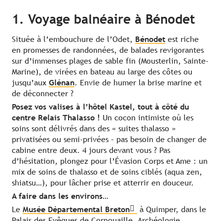
1. Voyage balnéaire à Bénodet
Située à l’embouchure de l’Odet,
Bénodet
est riche
en promesses de randonnées, de balades revigorantes
sur d’immenses plages de sable fin (Mousterlin, Sainte-
Marine), de virées en bateau au large des côtes ou
jusqu’aux
Glénan
. Envie de humer la brise marine et
de déconnecter ?
Posez vos valises à l’hôtel Kastel, tout à côté du
centre Relais Thalasso !
Un cocon intimiste où les
soins sont délivrés dans des « suites thalasso »
privatisées ou semi-privées – pas besoin de changer de
cabine entre deux. 4 jours devant vous ? Pas
d’hésitation, plongez pour l’Évasion Corps et Ame : un
mix de soins de thalasso et de soins ciblés (aqua zen,
shiatsu…), pour lâcher prise et atterrir en douceur.
A faire dans les environs…
Le
Musée Départemental Breton
à Quimper, dans le
Palais des Evêques de Cornouaille. Archéologie,