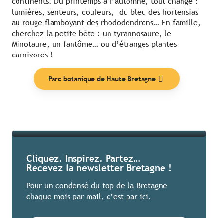
continents. Du printemps à l’automne, tout change :
lumières, senteurs, couleurs, du bleu des hortensias
au rouge flamboyant des rhododendrons… En famille,
cherchez la petite bête : un tyrannosaure, le
Minotaure, un fantôme… ou d’étranges plantes
carnivores !
Nos coups de cœur
Parc botanique de Haute Bretagne
Lire la suite
Cliquez. Inspirez. Partez…
Recevez la newsletter Bretagne !
Pour un condensé du top de la Bretagne
chaque mois par mail, c’est par ici.