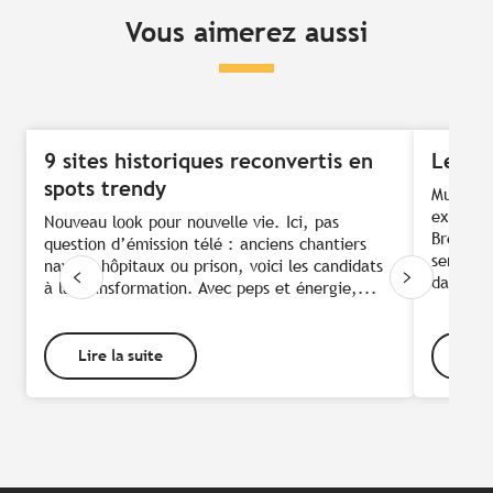
Vous aimerez aussi
9 sites historiques reconvertis en
Les e
spots trendy
Musées, 
expositi
Nouveau look pour nouvelle vie. Ici, pas
Bretagn
question d’émission télé : anciens chantiers
sensatio
navals, hôpitaux ou prison, voici les candidats
dans...
à la transformation. Avec peps et énergie,...
Lire la suite
Lire