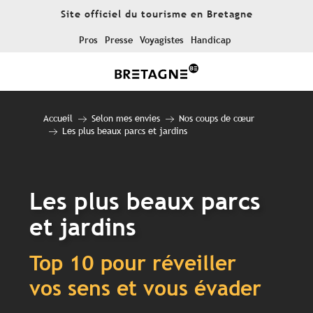
Aller
Site officiel du tourisme en Bretagne
au
contenu
Pros
Presse
Voyagistes
Handicap
principal
Accueil
Selon mes envies
Nos coups de cœur
Les plus beaux parcs et jardins
Les plus beaux parcs
et jardins
Top 10 pour réveiller
vos sens et vous évader