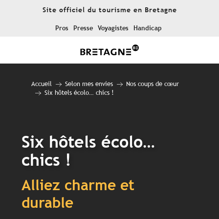
Aller
Site officiel du tourisme en Bretagne
au
contenu
Pros
Presse
Voyagistes
Handicap
principal
Accueil
Selon mes envies
Nos coups de cœur
Six hôtels écolo… chics !
Six hôtels écolo…
chics !
Alliez charme et
durable