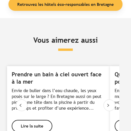
Retrouvez les hôtels éco-responsables en Bretagne
Vous aimerez aussi
Prendre un bain à ciel ouvert face
Quatre
à la mer
pour 
Envie de buller dans l’eau chaude, les yeux
Envie d’
posés sur le large ? En Bretagne aussi on peut
musique
piquer une tête dans la piscine à partir du
world mu
printemps et profiter d’une expérience...
faveur d
Lire la suite
Lire