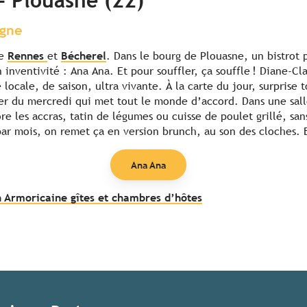
– Plouasne (22)
agne
re
Rennes
et
Bécherel
. Dans le bourg de Plouasne, un bistrot
on inventivité : Ana Ana. Et pour souffler, ça souffle ! Diane-
locale, de saison, ultra vivante. À la carte du jour, surprise 
ger du mercredi qui met tout le monde d’accord. Dans une sal
ore les accras, tatin de légumes ou cuisse de poulet grillé, san
ar mois, on remet ça en version brunch, au son des cloches.
Ana Ana
 Armoricaine gîtes et chambres d’hôtes