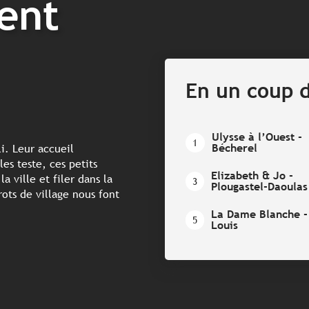
lent
En un coup d
Ulysse à l’Ouest -
1
Bécherel
li. Leur accueil
es teste, ces petits
Elizabeth & Jo -
a ville et filer dans la
3
Plougastel-Daoulas
ots de village nous font
La Dame Blanche - 
5
Louis