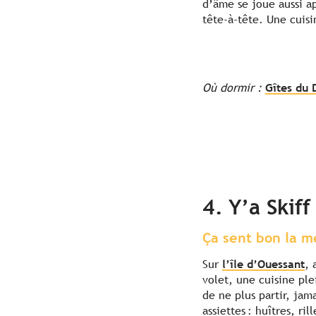
d’âme se joue aussi ap
tête-à-tête. Une cuisi
Où dormir :
Gîtes du 
4. Y’a Skif
Ça sent bon la m
Sur
l’île d’Ouessant
, 
volet, une cuisine pl
de ne plus partir, jam
assiettes : huîtres, r