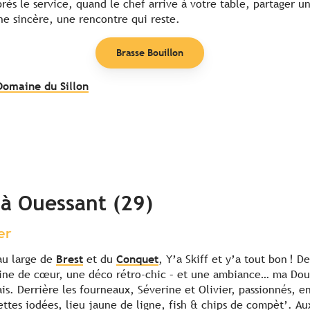
rès le service, quand le chef arrive à votre table, partager 
ne sincère, une rencontre qui reste.
Brasse Bouillon
Domaine du Sillon
f à Ouessant (29)
er
au large de
Brest
et du
Conquet
, Y’a Skiff et y’a tout bon ! De
eine de cœur, une déco rétro-chic – et une ambiance… ma Do
ais. Derrière les fourneaux, Séverine et Olivier, passionnés, e
illettes iodées, lieu jaune de ligne, fish & chips de compèt’. A