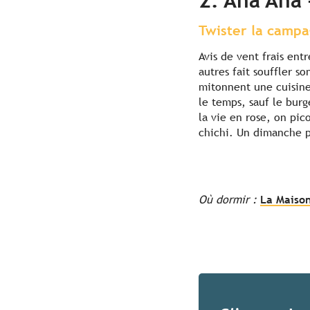
2. Ana Ana 
Twister la camp
Avis de vent frais ent
autres fait souffler s
mitonnent une cuisine 
le temps, sauf le bur
la vie en rose, on pic
chichi. Un dimanche p
Où dormir :
La Maison