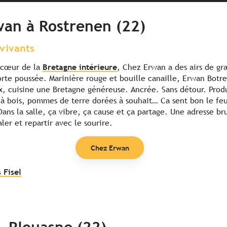
wan à Rostrenen (22)
vivants
 cœur de la
Bretagne intérieure
, Chez Erwan a des airs de gr
orte poussée. Marinière rouge et bouille canaille, Erwan Botre
x, cuisine une Bretagne généreuse. Ancrée. Sans détour. Produ
 à bois, pommes de terre dorées à souhait… Ca sent bon le feu,
Dans la salle, ça vibre, ça cause et ça partage. Une adresse b
ler et repartir avec le sourire.
Chez Erwan
 Fisel