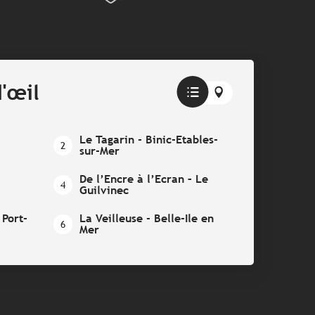
'œil
Le Tagarin - Binic-Etables-
2
sur-Mer
De l’Encre à l’Ecran – Le
4
Guilvinec
Port-
La Veilleuse - Belle-Ile en
6
Mer