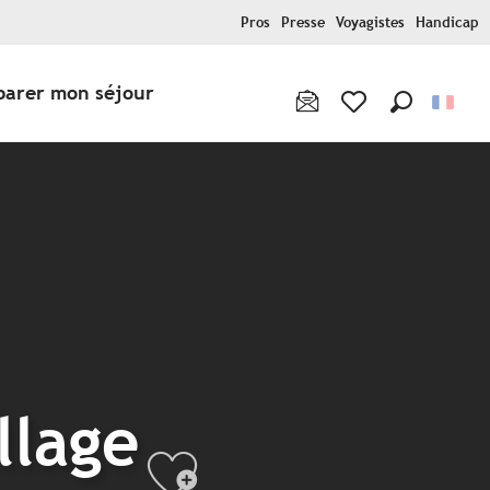
Pros
Presse
Voyagistes
Handicap
parer mon séjour
Recherche
Voir les favoris
llage
Ajouter aux