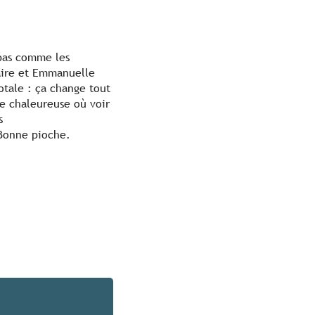
 pas comme les
Claire et Emmanuelle
totale : ça change tout
le chaleureuse où voir
s
 Bonne pioche.