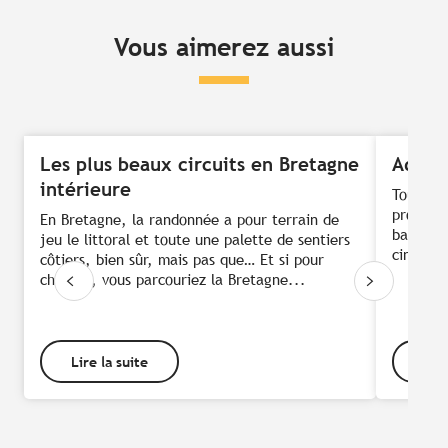
Vous aimerez aussi
Les plus beaux circuits en Bretagne
Adres
intérieure
Tout le 
promet d
En Bretagne, la randonnée a pour terrain de
balades 
jeu le littoral et toute une palette de sentiers
cinq adr
côtiers, bien sûr, mais pas que… Et si pour
changer, vous parcouriez la Bretagne...
Lire la suite
Lire