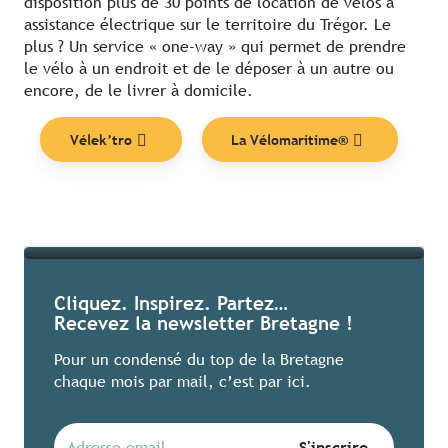
disposition plus de 30 points de location de vélos à
assistance électrique sur le territoire du Trégor. Le
plus ? Un service « one-way » qui permet de prendre
le vélo à un endroit et de le déposer à un autre ou
encore, de le livrer à domicile.
Nos coups de cœur
Vélek’tro
La Vélomaritime®
Lire la suite
Cliquez. Inspirez. Partez…
Recevez la newsletter Bretagne !
Pour un condensé du top de la Bretagne
chaque mois par mail, c’est par ici.