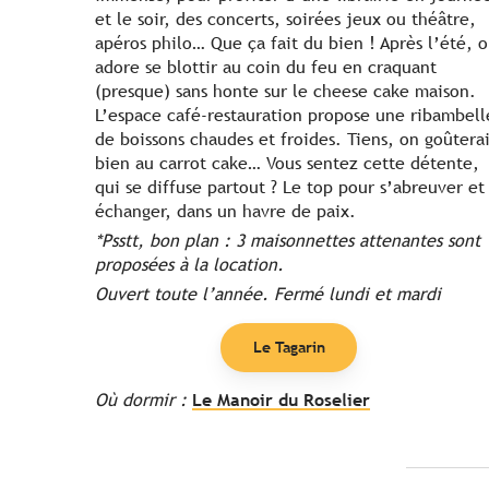
et le soir, des concerts, soirées jeux ou théâtre,
apéros philo… Que ça fait du bien ! Après l’été, 
adore se blottir au coin du feu en craquant
(presque) sans honte sur le cheese cake maison.
L’espace café-restauration propose une ribambell
de boissons chaudes et froides. Tiens, on goûterai
bien au carrot cake… Vous sentez cette détente,
qui se diffuse partout ? Le top pour s’abreuver et
échanger, dans un havre de paix.
*Psstt, bon plan : 3 maisonnettes attenantes sont
proposées à la location.
Ouvert toute l’année. Fermé lundi et mardi
Le Tagarin
Où dormir :
Le Manoir du Roselier