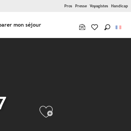
Pros
Presse
Voyagistes
Handicap
parer mon séjour
Recherche
Voir les favoris
7
Ajouter aux