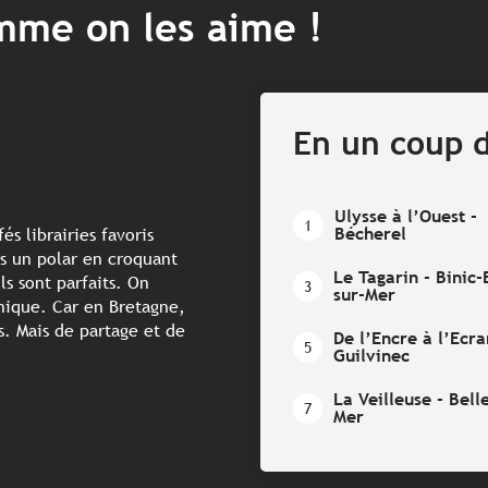
mme on les aime !
En un coup d
Ulysse à l’Ouest -
1
Bécherel
s librairies favoris
ns un polar en croquant
Le Tagarin - Binic-
s sont parfaits. On
3
sur-Mer
unique. Car en Bretagne,
és. Mais de partage et de
De l’Encre à l’Ecra
5
Guilvinec
La Veilleuse - Belle
7
Mer