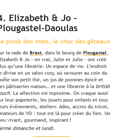
4. Elizabeth & Jo –
Plougastel-Daoulas
Le poids des mots, le choc des gâteaux
ur la rade de
Brest
, dans le bourg de
Plougastel
,
lizabeth & Jo – en vrai, Julie et Julie – ont créé
lus qu’une librairie. Un espace de vie. L’endroit
e divise en un salon cosy, où savourer au coin du
oêle son petit thé, un jus de pommes épicé et
es pâtisseries maison… et une librairie à la
british
ouch
. La sélection est topissime. On craque aussi
ur leur papeterie, les jouets pour enfants et tous
eurs évènements, ateliers. Ados, accros du tricot,
mateurs de VO : tout est là pour créer du lien. Un
ieu vivant, gourmand, inspirant !
ermé dimanche et lundi.