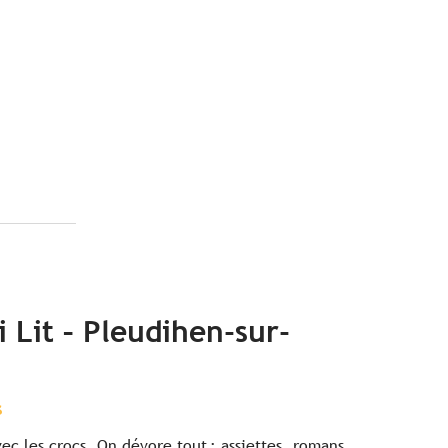
 Lit – Pleudihen-sur-
s
ec les crocs. On dévore tout : assiettes, romans.