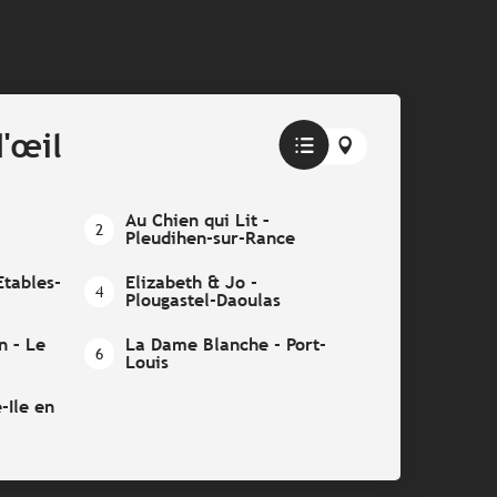
'œil
Au Chien qui Lit –
2
Pleudihen-sur-Rance
Etables-
Elizabeth & Jo -
4
Plougastel-Daoulas
n – Le
La Dame Blanche - Port-
6
Louis
-Ile en