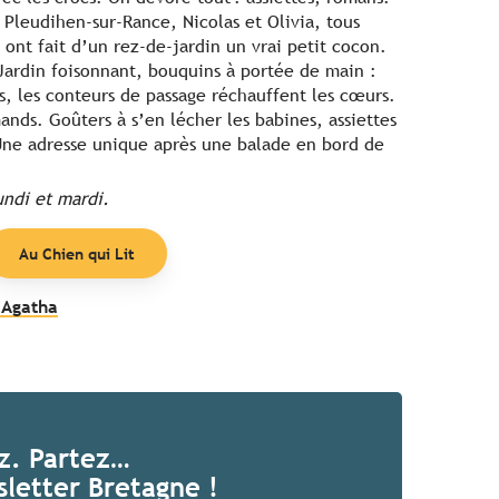
à Pleudihen-sur-Rance, Nicolas et Olivia, tous
ont fait d’un rez-de-jardin un vrai petit cocon.
 Jardin foisonnant, bouquins à portée de main :
is, les conteurs de passage réchauffent les cœurs.
ands. Goûters à s’en lécher les babines, assiettes
 Une adresse unique après une balade en bord de
undi et mardi.
Au Chien qui Lit
 Agatha
ez. Partez…
letter Bretagne !