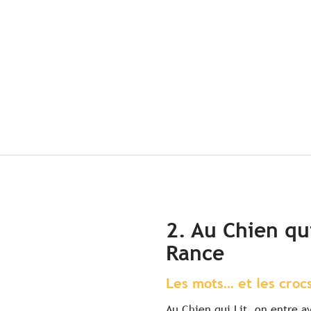
2. Au Chien qui
Rance
Les mots… et les croc
Au Chien qui Lit, on entre av