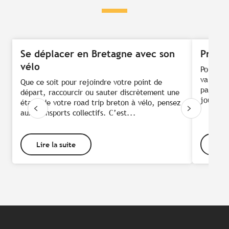
Se déplacer en Bretagne avec son
Prendr
vélo
Pour un
varier l
Que ce soit pour rejoindre votre point de
parcouri
départ, raccourcir ou sauter discrètement une
jours, l
étape de votre road trip breton à vélo, pensez
aux transports collectifs. C’est...
Lire la suite
Lire